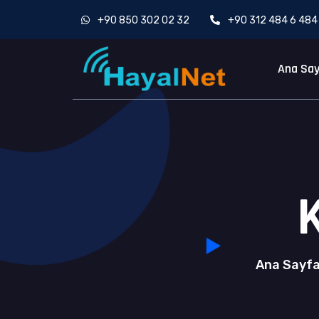
+90 850 302 02 32
+90 312 484 6 484
Ana Sa
Ana Sayf