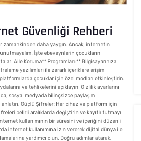
rnet Güvenliği Rehberi
r zamankinden daha yaygın. Ancak, internetın
de unutmayalım. İşte ebeveynlerin çocuklarını
alar: Aile Koruma** Programları:** Bilgisayarınıza
eleme yazılımları ile zararlı içeriklere erişim
platformlarda çocuklar için özel modları etkinleştirin.
larını ve tehlikelerini açıklayın. Gizlilik ayarlarını
ıca, sosyal medyada bilinçsizce paylaşım
anlatın. Güçlü Şifreler: Her cihaz ve platform için
releri belirli aralıklarda değiştirin ve kayıtlı tutmayı
ternet kullanımının bir süresini ve içeriğini düzenli
da internet kullanımına izin vererek dijital dünya ile
ğlamalarına yardımcı olun. Doğru adımlar atarak,