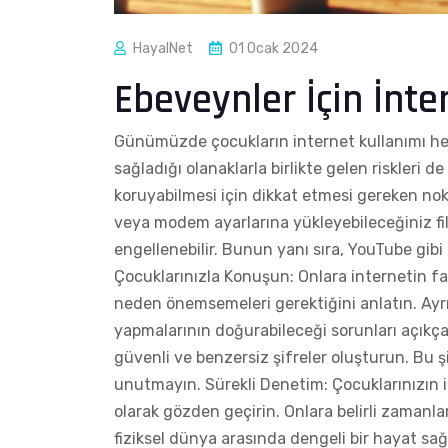
HayalNet
01 Ocak 2024
Ebeveynler İçin İnte
Günümüzde çocukların internet kullanımı he
sağladığı olanaklarla birlikte gelen riskleri 
koruyabilmesi için dikkat etmesi gereken nokt
veya modem ayarlarına yükleyebileceğiniz filtr
engellenebilir. Bunun yanı sıra, YouTube gibi 
Çocuklarınızla Konuşun: Onlara internetin fayda
neden önemsemeleri gerektiğini anlatın. Ayr
yapmalarının doğurabileceği sorunları açıkça 
güvenli ve benzersiz şifreler oluşturun. Bu şif
unutmayın. Sürekli Denetim: Çocuklarınızın in
olarak gözden geçirin. Onlara belirli zamanlar
fiziksel dünya arasında dengeli bir hayat sa