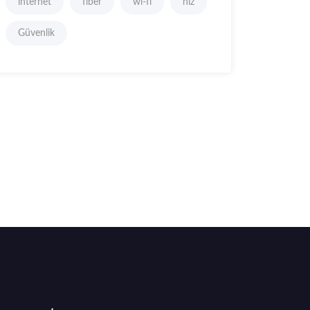
internet
fiber
wi-fi
hız
Güvenlik