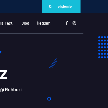
Online İşlemler
ız Testi
Blog
İletişim
z
iği Rehberi