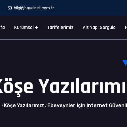
bilgi@hayalnet.com.tr
yfa
Kurumsal
Tarifelerimiz
Alt Yapı Sorgula
H
Köşe Yazılarımı
a
Köşe Yazılarımız
Ebeveynler İçin İnternet Güvenl