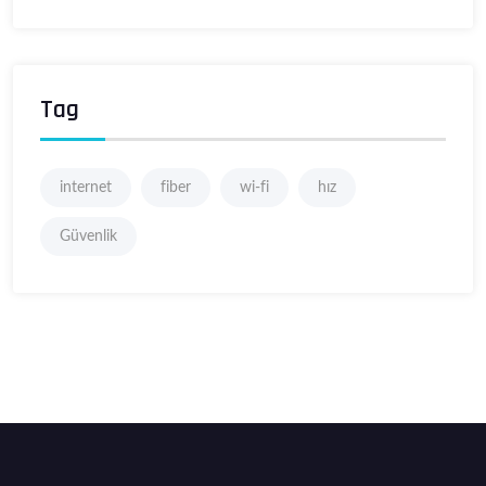
Tag
internet
fiber
wi-fi
hız
Güvenlik